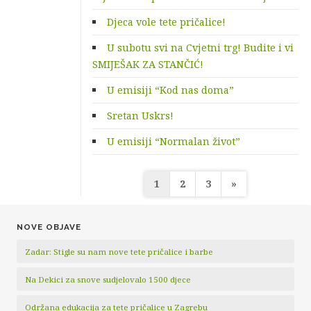
Djeca vole tete pričalice!
U subotu svi na Cvjetni trg! Budite i vi
SMIJEŠAK ZA STANČIĆ!
U emisiji “Kod nas doma”
Sretan Uskrs!
U emisiji “Normalan život”
Navigacija
1
2
3
»
objava
NOVE OBJAVE
Zadar: Stigle su nam nove tete pričalice i barbe
Na Dekici za snove sudjelovalo 1500 djece
Održana edukacija za tete pričalice u Zagrebu