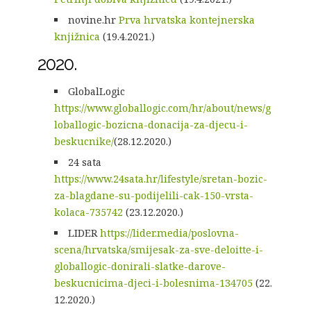
novine.hr
Prva hrvatska kontejnerska
knjižnica
(19.4.2021.)
2020.
GlobalLogic
https://www.globallogic.com/hr/about/news/g
loballogic-bozicna-donacija-za-djecu-i-
beskucnike/
(28.12.2020.)
24 sata
https://www.24sata.hr/lifestyle/sretan-bozic-
za-blagdane-su-podijelili-cak-150-vrsta-
kolaca-735742
(23.12.2020.)
LIDER
https://lider.media/poslovna-
scena/hrvatska/smijesak-za-sve-deloitte-i-
globallogic-donirali-slatke-darove-
beskucnicima-djeci-i-bolesnima-134705
(22.
12.2020.)