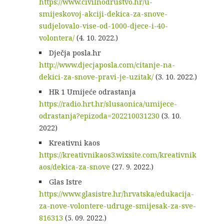
https://www.civilnodrustvo.hr/u-
smijeskovoj-akciji-dekica-za-snove-
sudjelovalo-vise-od-1000-djece-i-40-
volontera/
(4. 10. 2022.)
Dječja posla.hr
http://www.djecjaposla.com/citanje-na-
dekici-za-snove-pravi-je-uzitak/
(3. 10. 2022.)
HR 1 Umijeće odrastanja
https://radio.hrt.hr/slusaonica/umijece-
odrastanja?epizoda=202210031230
(3. 10.
2022)
Kreativni kaos
https://kreativnikaos3.wixsite.com/kreativnik
aos/dekica-za-snove
(27. 9. 2022.)
Glas Istre
https://www.glasistre.hr/hrvatska/edukacija-
za-nove-volontere-udruge-smijesak-za-sve-
816313
(5. 09. 2022.)