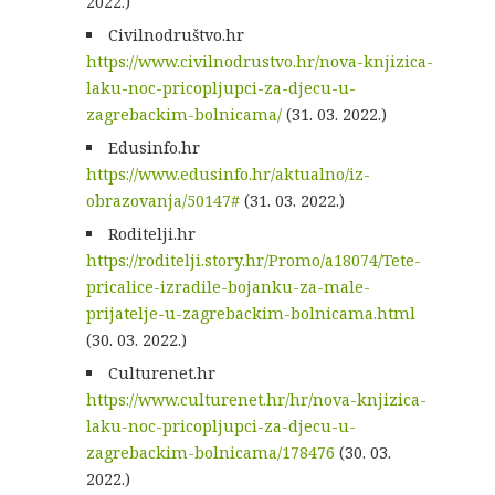
2022.)
Civilnodruštvo.hr
https://www.civilnodrustvo.hr/nova-knjizica-
laku-noc-pricopljupci-za-djecu-u-
zagrebackim-bolnicama/
(31. 03. 2022.)
Edusinfo.hr
https://www.edusinfo.hr/aktualno/iz-
obrazovanja/50147#
(31. 03. 2022.)
Roditelji.hr
https://roditelji.story.hr/Promo/a18074/Tete-
pricalice-izradile-bojanku-za-male-
prijatelje-u-zagrebackim-bolnicama.html
(30. 03. 2022.)
Culturenet.hr
https://www.culturenet.hr/hr/nova-knjizica-
laku-noc-pricopljupci-za-djecu-u-
zagrebackim-bolnicama/178476
(30. 03.
2022.)