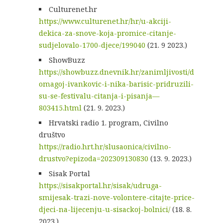
Culturenet.hr
https://www.culturenet.hr/hr/u-akciji-
dekica-za-snove-koja-promice-citanje-
sudjelovalo-1700-djece/199040
(21. 9 2023.)
ShowBuzz
https://showbuzz.dnevnik.hr/zanimljivosti/d
omagoj-ivankovic-i-nika-barisic-pridruzili-
su-se-festivalu-citanja-i-pisanja—
803415.html
(21. 9. 2023.)
Hrvatski radio 1. program, Civilno
društvo
https://radio.hrt.hr/slusaonica/civilno-
drustvo?epizoda=202309130830
(13. 9. 2023.)
Sisak Portal
https://sisakportal.hr/sisak/udruga-
smijesak-trazi-nove-volontere-citajte-price-
djeci-na-lijecenju-u-sisackoj-bolnici/
(18. 8.
2023.)