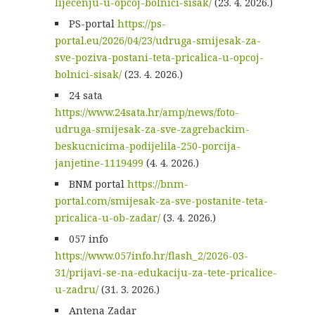
lijecenju-u-opcoj-bolnici-sisak/
(23. 4. 2026.)
PS-portal
https://ps-
portal.eu/2026/04/23/udruga-smijesak-za-
sve-poziva-postani-teta-pricalica-u-opcoj-
bolnici-sisak/
(23. 4. 2026.)
24 sata
https://www.24sata.hr/amp/news/foto-
udruga-smijesak-za-sve-zagrebackim-
beskucnicima-podijelila-250-porcija-
janjetine-1119499
(4. 4. 2026.)
BNM portal
https://bnm-
portal.com/smijesak-za-sve-postanite-teta-
pricalica-u-ob-zadar/
(3. 4. 2026.)
057 info
https://www.057info.hr/flash_2/2026-03-
31/prijavi-se-na-edukaciju-za-tete-pricalice-
u-zadru/
(31. 3. 2026.)
Antena Zadar