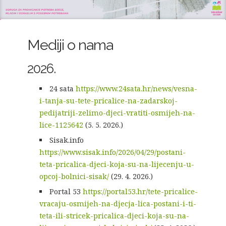
Mediji o nama
2026.
24 sata
https://www.24sata.hr/news/vesna-
i-tanja-su-tete-pricalice-na-zadarskoj-
pedijatriji-zelimo-djeci-vratiti-osmijeh-na-
lice-1125642
(5. 5. 2026.)
Sisak.info
https://www.sisak.info/2026/04/29/postani-
teta-pricalica-djeci-koja-su-na-lijecenju-u-
opcoj-bolnici-sisak/
(29. 4. 2026.)
Portal 53
https://portal53.hr/tete-pricalice-
vracaju-osmijeh-na-djecja-lica-postani-i-ti-
teta-ili-stricek-pricalica-djeci-koja-su-na-