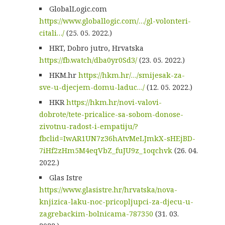
GlobalLogic.com
https://www.globallogic.com/…/gl-volonteri-
citali…/
(25. 05. 2022.)
HRT, Dobro jutro, Hrvatska
https://fb.watch/dba0yr0Sd3/
(23. 05. 2022.)
HKM.hr
https://hkm.hr/…/smijesak-za-
sve-u-djecjem-domu-laduc…/
(12. 05. 2022.)
HKR
https://hkm.hr/novi-valovi-
dobrote/tete-pricalice-sa-sobom-donose-
zivotnu-radost-i-empatiju/?
fbclid=IwAR1UN7z36hAtvMeLJmkX-sHEjBD-
7iHf2zHm5M4eqVbZ_fuJU9z_1oqchvk
(26. 04.
2022.)
Glas Istre
https://www.glasistre.hr/hrvatska/nova-
knjizica-laku-noc-pricopljupci-za-djecu-u-
zagrebackim-bolnicama-787350
(31. 03.