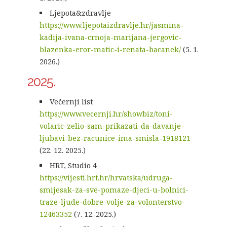
Ljepota&zdravlje
https://www.ljepotaizdravlje.hr/jasmina-
kadija-ivana-crnoja-marijana-jergovic-
blazenka-eror-matic-i-renata-bacanek/
(5. 1.
2026.)
2025.
Večernji list
https://www.vecernji.hr/showbiz/toni-
volaric-zelio-sam-prikazati-da-davanje-
ljubavi-bez-racunice-ima-smisla-1918121
(22. 12. 2025.)
HRT, Studio 4
https://vijesti.hrt.hr/hrvatska/udruga-
smijesak-za-sve-pomaze-djeci-u-bolnici-
traze-ljude-dobre-volje-za-volonterstvo-
12463352
(7. 12. 2025.)