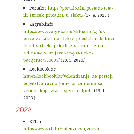
Portal53
https://portal53.hr/postani-teta-
ili-stricek-pricalica-u-sisku/
(17. 8. 2023.)
Zagreb.info
https://www.zagreb.info/aktualno/zg/uz-
price-za-laku-noc-lakse-je-ostati-u-bolnici-
tete-i-striceki-pricalice-vracaju-se-na-
rebro-a-uveseljavat-ce-jos-neke-
pacijente/503635/
(29. 3. 2023.)
LookBook.hr
https://lookbook.hr/volontiranje-ne-postoji-
bogatstvo-ravno-tome-pricali-smo-sa-
zenom-koja-vraca-vjeru-u-ljude
(19. 1.
2023.)
2022.
RTL.hr
https://www.rtl.hr/videovijesti/vijesti-