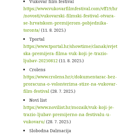
Vukovar film festival
https://www.vukovarfilmfestival.com/vff19/hr
/novosti/vukovarski-filmski-festival-otvara-
se-hrvatskom-premijerom-pobjednika-
toronta/
(11. 8. 2025.)
Tportal
https://www.tportal.hr/showtime/clanak/svjet
ska-premijera-filma-vuk-koji-je-trazio-
ljubav-20250812
(11. 8. 2025.)
Crolens
https://www.crolens.hr/c/dokumentarac-bez-
proracuna-o-volonterima-stize-na-vukovar-
film-festival
(28. 7. 2025.)
Novi list
https://www.novilist.hr/mozaik/vuk-koji-je-
trazio-ljubav-premijerno-na-festivalu-u-
vukovaru/
(28. 7. 2025.)
Slobodna Dalmacija