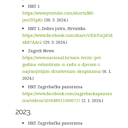
HRT 1
https://www.youtube.com/shorts/MS-
jmGYSpKc
(30. 3. 2024.)
HRT 1, Dobro jutro, Hrvatska
https://www.facebook.com/share/v/hhTuQd5d
xkB7AAci/
(29. 3. 2024.)
Zagreb News
https://www.nacional.hr/sara-terzic-pet-
godina-volontiram-u-radu-s-djecom-i-
najranjivijim-drustvenim-skupinama/
(6. 1.
2024.)
HRT Zagrebačka panorama
https://www.facebook.com/zagrebackapanora
ma/videos/1056489155600757
(2. 1. 2024.)
2023.
HRT Zagrebačka panorama