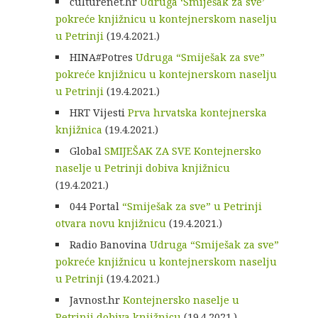
culturenet.hr
Udruga ‘Smiješak za sve’
pokreće knjižnicu u kontejnerskom naselju
u Petrinji
(19.4.2021.)
HINA#Potres
Udruga “Smiješak za sve”
pokreće knjižnicu u kontejnerskom naselju
u Petrinji
(19.4.2021.)
HRT Vijesti
Prva hrvatska kontejnerska
knjižnica
(19.4.2021.)
Global
SMIJEŠAK ZA SVE Kontejnersko
naselje u Petrinji dobiva knjižnicu
(19.4.2021.)
044 Portal
“Smiješak za sve” u Petrinji
otvara novu knjižnicu
(19.4.2021.)
Radio Banovina
Udruga “Smiješak za sve”
pokreće knjižnicu u kontejnerskom naselju
u Petrinji
(19.4.2021.)
Javnost.hr
Kontejnersko naselje u
Petrinji dobiva knjižnicu
(19.4.2021.)