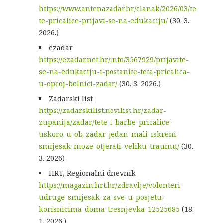
https://www.antenazadar.hr/clanak/2026/03/te
te-pricalice-prijavi-se-na-edukaciju/
(30. 3.
2026.)
ezadar
https://ezadar.net.hr/info/3567929/prijavite-
se-na-edukaciju-i-postanite-teta-pricalica-
u-opcoj-bolnici-zadar/
(30. 3. 2026.)
Zadarski list
https://zadarskilist.novilist.hr/zadar-
zupanija/zadar/tete-i-barbe-pricalice-
uskoro-u-ob-zadar-jedan-mali-iskreni-
smijesak-moze-otjerati-veliku-traumu/
(30.
3. 2026)
HRT, Regionalni dnevnik
https://magazin.hrt.hr/zdravlje/volonteri-
udruge-smijesak-za-sve-u-posjetu-
korisnicima-doma-tresnjevka-12525685
(18.
1. 2026.)