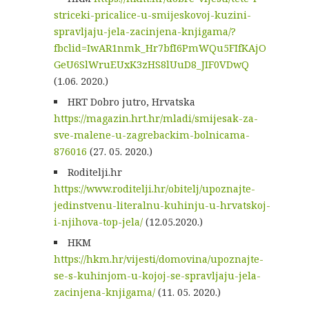
striceki-pricalice-u-smijeskovoj-kuzini-
spravljaju-jela-zacinjena-knjigama/?
fbclid=IwAR1nmk_Hr7bfI6PmWQu5FIfKAjO
GeU6SlWruEUxK3zHS8lUuD8_JIF0VDwQ
(1.06. 2020.)
HRT Dobro jutro, Hrvatska
https://magazin.hrt.hr/mladi/smijesak-za-
sve-malene-u-zagrebackim-bolnicama-
876016
(27. 05. 2020.)
Roditelji.hr
https://www.roditelji.hr/obitelj/upoznajte-
jedinstvenu-literalnu-kuhinju-u-hrvatskoj-
i-njihova-top-jela/
(12.05.2020.)
HKM
https://hkm.hr/vijesti/domovina/upoznajte-
se-s-kuhinjom-u-kojoj-se-spravljaju-jela-
zacinjena-knjigama/
(11. 05. 2020.)