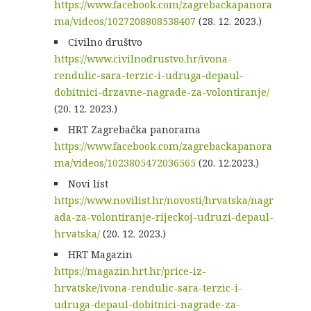
https://www.facebook.com/zagrebackapanora
ma/videos/1027208808538407
(28. 12. 2023.)
Civilno društvo
https://www.civilnodrustvo.hr/ivona-
rendulic-sara-terzic-i-udruga-depaul-
dobitnici-drzavne-nagrade-za-volontiranje/
(20. 12. 2023.)
HRT Zagrebačka panorama
https://www.facebook.com/zagrebackapanora
ma/videos/1023805472036565
(20. 12.2023.)
Novi list
https://www.novilist.hr/novosti/hrvatska/nagr
ada-za-volontiranje-rijeckoj-udruzi-depaul-
hrvatska/
(20. 12. 2023.)
HRT Magazin
https://magazin.hrt.hr/price-iz-
hrvatske/ivona-rendulic-sara-terzic-i-
udruga-depaul-dobitnici-nagrade-za-