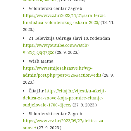
Volonterski centar Zagreb
https://www.vcz.hr/2023/11/21/sara-terzic-
finalistica-volonterskog-oskara-2023/
(13. 11.
2023.)
Z1 Televizija Udruga slavi 10. rođendan
https://www.youtube.com/watch?
v=8Yg_Qqq7gxc
(28. 9. 2023.)
Wish Mama
https://www.smijesakzasve.hr/wp-
admin/post.php?post=326&action=edit
(28. 9.
2023.)
Čitaj.hr
https://citaj.hr/vijesti/u-akciji-
dekica-za-snove-koja-promice-citanje-
sudjelovalo-1700-djece/
(27. 9. 2023.)
Volonterski centar Zagreb
https://www.vcz.hr/2023/09/27/dekica-za-
snove/
(27. 9. 2023.)