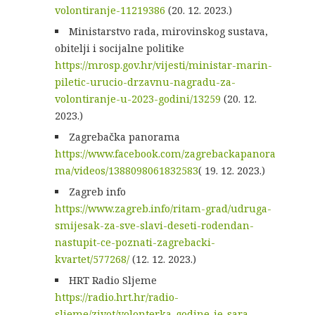
volontiranje-11219386
(20. 12. 2023.)
Ministarstvo rada, mirovinskog sustava,
obitelji i socijalne politike
https://mrosp.gov.hr/vijesti/ministar-marin-
piletic-urucio-drzavnu-nagradu-za-
volontiranje-u-2023-godini/13259
(20. 12.
2023.)
Zagrebačka panorama
https://www.facebook.com/zagrebackapanora
ma/videos/1388098061832583
( 19. 12. 2023.)
Zagreb info
https://www.zagreb.info/ritam-grad/udruga-
smijesak-za-sve-slavi-deseti-rodendan-
nastupit-ce-poznati-zagrebacki-
kvartet/577268/
(12. 12. 2023.)
HRT Radio Sljeme
https://radio.hrt.hr/radio-
sljeme/zivot/volonterka-godine-je-sara-