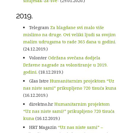
smijesak-za-sve-
(29.01.2020.)
2019.
Telegram
Za blagdane svi malo više
mislimo na druge. Ovi veliki ljudi sa svojim
malim udrugama to rade 365 dana u godini.
(24.12.2019.)
Volonter
Održana svečana dodjela
Državne nagrade za volontiranje u 2019.
godini.
(18.12.2019.)
Glas Istre
Humanitarnim projektom “Uz
nas niste sami” prikupljeno 720 tisuća kuna
(16.12.2019.)
direktno.hr
Humanitarnim projektom
“Uz nas niste sami!” prikupljeno 720 tisuća
kuna
(16.12.2019.)
HRT Magazin
“Uz nas niste sami” –