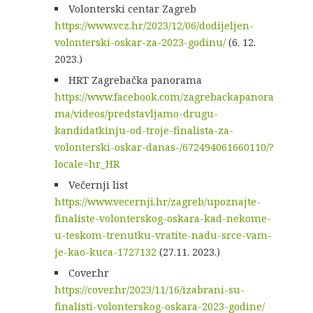
Volonterski centar Zagreb
https://www.vcz.hr/2023/12/06/dodijeljen-
volonterski-oskar-za-2023-godinu/
(6. 12.
2023.)
HRT Zagrebačka panorama
https://www.facebook.com/zagrebackapanora
ma/videos/predstavljamo-drugu-
kandidatkinju-od-troje-finalista-za-
volonterski-oskar-danas-/672494061660110/?
locale=hr_HR
Večernji list
https://www.vecernji.hr/zagreb/upoznajte-
finaliste-volonterskog-oskara-kad-nekome-
u-teskom-trenutku-vratite-nadu-srce-vam-
je-kao-kuca-1727132
(27.11. 2023.)
Cover.hr
https://cover.hr/2023/11/16/izabrani-su-
finalisti-volonterskog-oskara-2023-godine/