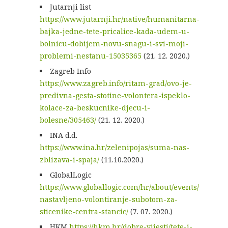
Jutarnji list
https://www.jutarnji.hr/native/humanitarna-
bajka-jedne-tete-pricalice-kada-udem-u-
bolnicu-dobijem-novu-snagu-i-svi-moji-
problemi-nestanu-15035365
(21. 12. 2020.)
Zagreb Info
https://www.zagreb.info/ritam-grad/ovo-je-
predivna-gesta-stotine-volontera-ispeklo-
kolace-za-beskucnike-djecu-i-
bolesne/305463/
(21. 12. 2020.)
INA d.d.
https://www.ina.hr/zelenipojas/suma-nas-
zblizava-i-spaja/
(11.10.2020.)
GlobalLogic
https://www.globallogic.com/hr/about/events/
nastavljeno-volontiranje-subotom-za-
sticenike-centra-stancic/
(7. 07. 2020.)
HKM
https://hkm.hr/dobre-vijesti/tete-i-