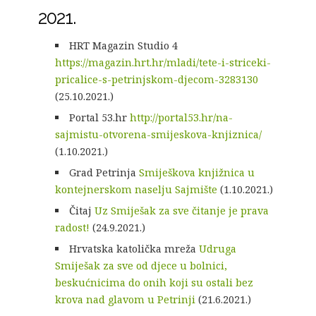
2021.
HRT Magazin Studio 4
https://magazin.hrt.hr/mladi/tete-i-striceki-
pricalice-s-petrinjskom-djecom-3283130
(25.10.2021.)
Portal 53.hr
http://portal53.hr/na-
sajmistu-otvorena-smijeskova-knjiznica/
(1.10.2021.)
Grad Petrinja
Smiješkova knjižnica u
kontejnerskom naselju Sajmište
(1.10.2021.)
Čitaj
Uz Smiješak za sve čitanje je prava
radost!
(24.9.2021.)
Hrvatska katolička mreža
Udruga
Smiješak za sve od djece u bolnici,
beskućnicima do onih koji su ostali bez
krova nad glavom u Petrinji
(21.6.2021.)