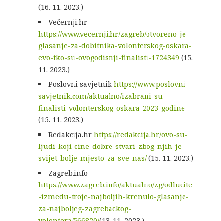
(16. 11. 2023.)
Večernji.hr
https://www.vecernji.hr/zagreb/otvoreno-je-
glasanje-za-dobitnika-volonterskog-oskara-
evo-tko-su-ovogodisnji-finalisti-1724349
(15.
11. 2023.)
Poslovni savjetnik
https://www.poslovni-
savjetnik.com/aktualno/izabrani-su-
finalisti-volonterskog-oskara-2023-godine
(15. 11. 2023.)
Redakcija.hr
https://redakcija.hr/ovo-su-
ljudi-koji-cine-dobre-stvari-zbog-njih-je-
svijet-bolje-mjesto-za-sve-nas/
(15. 11. 2023.)
Zagreb.info
https://www.zagreb.info/aktualno/zg/odlucite
-izmedu-troje-najboljih-krenulo-glasanje-
za-najboljeg-zagrebackog-
volontera/566820/
(13. 11. 2023.)