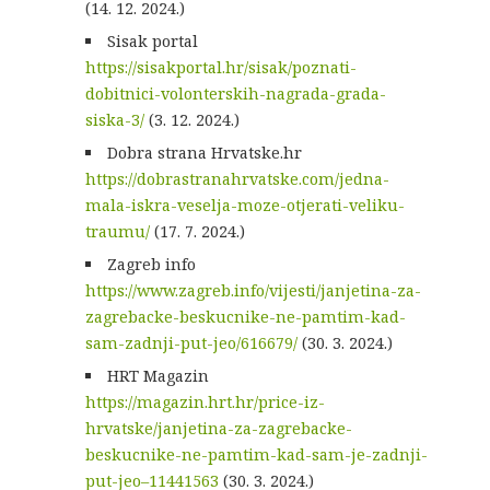
(14. 12. 2024.)
Sisak portal
https://sisakportal.hr/sisak/poznati-
dobitnici-volonterskih-nagrada-grada-
siska-3/
(3. 12. 2024.)
Dobra strana Hrvatske.hr
https://dobrastranahrvatske.com/jedna-
mala-iskra-veselja-moze-otjerati-veliku-
traumu/
(17. 7. 2024.)
Zagreb info
https://www.zagreb.info/vijesti/janjetina-za-
zagrebacke-beskucnike-ne-pamtim-kad-
sam-zadnji-put-jeo/616679/
(30. 3. 2024.)
HRT Magazin
https://magazin.hrt.hr/price-iz-
hrvatske/janjetina-za-zagrebacke-
beskucnike-ne-pamtim-kad-sam-je-zadnji-
put-jeo–11441563
(30. 3. 2024.)