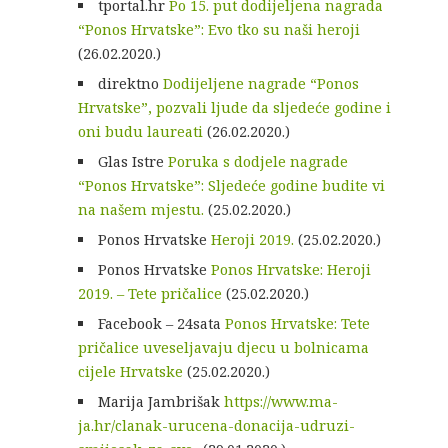
tportal.hr
Po 15. put dodijeljena nagrada
“Ponos Hrvatske”: Evo tko su naši heroji
(26.02.2020.)
direktno
Dodijeljene nagrade “Ponos
Hrvatske”, pozvali ljude da sljedeće godine i
oni budu laureati
(26.02.2020.)
Glas Istre
Poruka s dodjele nagrade
“Ponos Hrvatske”: Sljedeće godine budite vi
na našem mjestu.
(25.02.2020.)
Ponos Hrvatske
Heroji 2019.
(25.02.2020.)
Ponos Hrvatske
Ponos Hrvatske: Heroji
2019. – Tete pričalice
(25.02.2020.)
Facebook – 24sata
Ponos Hrvatske: Tete
pričalice uveseljavaju djecu u bolnicama
cijele Hrvatske
(25.02.2020.)
Marija Jambrišak
https://www.ma-
ja.hr/clanak-urucena-donacija-udruzi-