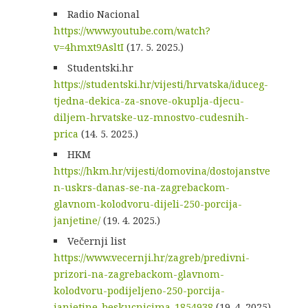
Radio Nacional
https://www.youtube.com/watch?
v=4hmxt9AsltI
(17. 5. 2025.)
Studentski.hr
https://studentski.hr/vijesti/hrvatska/iduceg-
tjedna-dekica-za-snove-okuplja-djecu-
diljem-hrvatske-uz-mnostvo-cudesnih-
prica
(14. 5. 2025.)
HKM
https://hkm.hr/vijesti/domovina/dostojanstve
n-uskrs-danas-se-na-zagrebackom-
glavnom-kolodvoru-dijeli-250-porcija-
janjetine/
(19. 4. 2025.)
Večernji list
https://www.vecernji.hr/zagreb/predivni-
prizori-na-zagrebackom-glavnom-
kolodvoru-podijeljeno-250-porcija-
janjetine-beskucnicima-1854938
(19. 4. 2025)