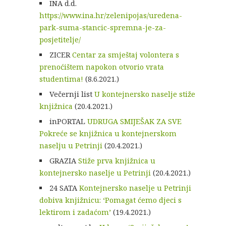
INA d.d.
https://www.ina.hr/zelenipojas/uredena-
park-suma-stancic-spremna-je-za-
posjetitelje/
ZICER
Centar za smještaj volontera s
prenoćištem napokon otvorio vrata
studentima!
(8.6.2021.)
Večernji list
U kontejnersko naselje stiže
knjižnica
(20.4.2021.)
inPORTAL
UDRUGA SMIJEŠAK ZA SVE
Pokreće se knjižnica u kontejnerskom
naselju u Petrinji
(20.4.2021.)
GRAZIA
Stiže prva knjižnica u
kontejnersko naselje u Petrinji
(20.4.2021.)
24 SATA
Kontejnersko naselje u Petrinji
dobiva knjižnicu: ‘Pomagat ćemo djeci s
lektirom i zadaćom’
(19.4.2021.)