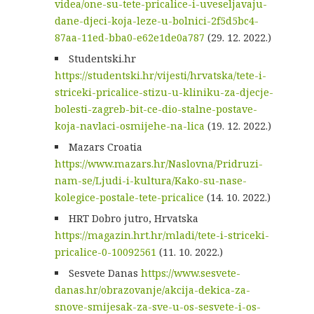
videa/one-su-tete-pricalice-i-uveseljavaju-
dane-djeci-koja-leze-u-bolnici-2f5d5bc4-
87aa-11ed-bba0-e62e1de0a787
(29. 12. 2022.)
Studentski.hr
https://studentski.hr/vijesti/hrvatska/tete-i-
striceki-pricalice-stizu-u-kliniku-za-djecje-
bolesti-zagreb-bit-ce-dio-stalne-postave-
koja-navlaci-osmijehe-na-lica
(19. 12. 2022.)
Mazars Croatia
https://www.mazars.hr/Naslovna/Pridruzi-
nam-se/Ljudi-i-kultura/Kako-su-nase-
kolegice-postale-tete-pricalice
(14. 10. 2022.)
HRT Dobro jutro, Hrvatska
https://magazin.hrt.hr/mladi/tete-i-striceki-
pricalice-0-10092561
(11. 10. 2022.)
Sesvete Danas
https://www.sesvete-
danas.hr/obrazovanje/akcija-dekica-za-
snove-smijesak-za-sve-u-os-sesvete-i-os-