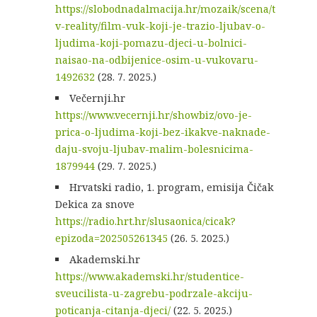
https://slobodnadalmacija.hr/mozaik/scena/t
v-reality/film-vuk-koji-je-trazio-ljubav-o-
ljudima-koji-pomazu-djeci-u-bolnici-
naisao-na-odbijenice-osim-u-vukovaru-
1492632
(28. 7. 2025.)
Večernji.hr
https://www.vecernji.hr/showbiz/ovo-je-
prica-o-ljudima-koji-bez-ikakve-naknade-
daju-svoju-ljubav-malim-bolesnicima-
1879944
(29. 7. 2025.)
Hrvatski radio, 1. program, emisija Čičak
Dekica za snove
https://radio.hrt.hr/slusaonica/cicak?
epizoda=202505261345
(26. 5. 2025.)
Akademski.hr
https://www.akademski.hr/studentice-
sveucilista-u-zagrebu-podrzale-akciju-
poticanja-citanja-djeci/
(22. 5. 2025.)