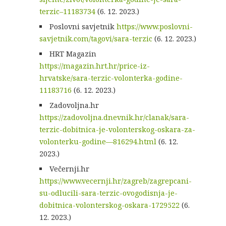
terzic–11183734
(6. 12. 2023.)
Poslovni savjetnik
https://www.poslovni-
savjetnik.com/tagovi/sara-terzic
(6. 12. 2023.)
HRT Magazin
https://magazin.hrt.hr/price-iz-
hrvatske/sara-terzic-volonterka-godine-
11183716
(6. 12. 2023.)
Zadovoljna.hr
https://zadovoljna.dnevnik.hr/clanak/sara-
terzic-dobitnica-je-volonterskog-oskara-za-
volonterku-godine—816294.html
(6. 12.
2023.)
Večernji.hr
https://www.vecernji.hr/zagreb/zagrepcani-
su-odlucili-sara-terzic-ovogodisnja-je-
dobitnica-volonterskog-oskara-1729522
(6.
12. 2023.)