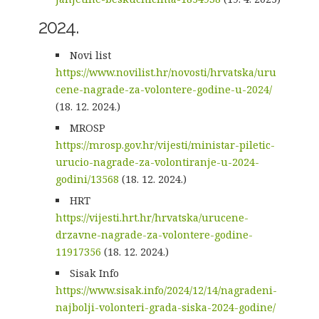
2024.
Novi list
https://www.novilist.hr/novosti/hrvatska/uru
cene-nagrade-za-volontere-godine-u-2024/
(18. 12. 2024.)
MROSP
https://mrosp.gov.hr/vijesti/ministar-piletic-
urucio-nagrade-za-volontiranje-u-2024-
godini/13568
(18. 12. 2024.)
HRT
https://vijesti.hrt.hr/hrvatska/urucene-
drzavne-nagrade-za-volontere-godine-
11917356
(18. 12. 2024.)
Sisak Info
https://www.sisak.info/2024/12/14/nagradeni-
najbolji-volonteri-grada-siska-2024-godine/