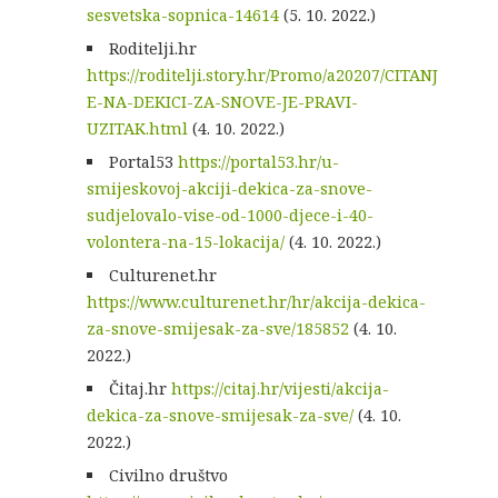
sesvetska-sopnica-14614
(5. 10. 2022.)
Roditelji.hr
https://roditelji.story.hr/Promo/a20207/CITANJ
E-NA-DEKICI-ZA-SNOVE-JE-PRAVI-
UZITAK.html
(4. 10. 2022.)
Portal53
https://portal53.hr/u-
smijeskovoj-akciji-dekica-za-snove-
sudjelovalo-vise-od-1000-djece-i-40-
volontera-na-15-lokacija/
(4. 10. 2022.)
Culturenet.hr
https://www.culturenet.hr/hr/akcija-dekica-
za-snove-smijesak-za-sve/185852
(4. 10.
2022.)
Čitaj.hr
https://citaj.hr/vijesti/akcija-
dekica-za-snove-smijesak-za-sve/
(4. 10.
2022.)
Civilno društvo