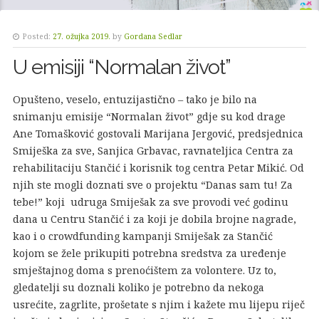
Posted:
27. ožujka 2019.
by
Gordana Sedlar
U emisiji “Normalan život”
Opušteno, veselo, entuzijastično – tako je bilo na
snimanju emisije “Normalan život” gdje su kod drage
Ane Tomašković gostovali Marijana Jergović, predsjednica
Smiješka za sve, Sanjica Grbavac, ravnateljica Centra za
rehabilitaciju Stančić i korisnik tog centra Petar Mikić. Od
njih ste mogli doznati sve o projektu “Danas sam tu! Za
tebe!” koji udruga Smiješak za sve provodi već godinu
dana u Centru Stančić i za koji je dobila brojne nagrade,
kao i o crowdfunding kampanji Smiješak za Stančić
kojom se žele prikupiti potrebna sredstva za uređenje
smještajnog doma s prenoćištem za volontere. Uz to,
gledatelji su doznali koliko je potrebno da nekoga
usrećite, zagrlite, prošetate s njim i kažete mu lijepu riječ