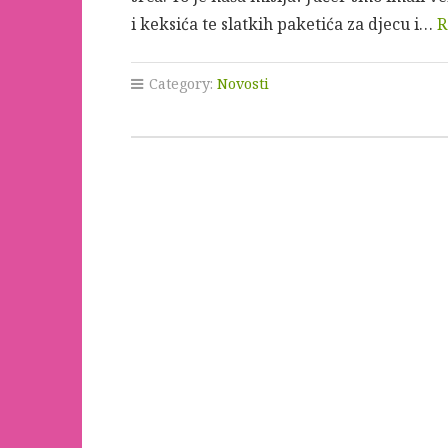
i keksića te slatkih paketića za djecu i…
R
Category:
Novosti