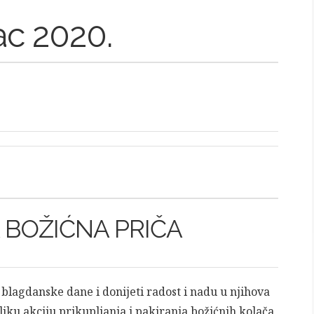
ac 2020.
 BOŽIĆNA PRIČA
m blagdanske dane i donijeti radost i nadu u njihova
eliku akciju prikupljanja i pakiranja božićnih kolača