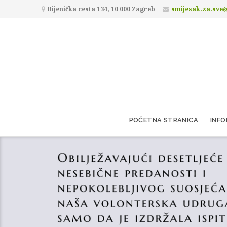
Bijenička cesta 134, 10 000 Zagreb
smijesak.za.sve
POČETNA STRANICA
INFO