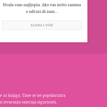
Hvala vam najljepša. Ako vas nešto zanima
o udruzi ili nam…
SAZNAJ VIŠE
 uz knjigu. Time se ne popularizira
i stvaranju osjećaja sigurnosti,