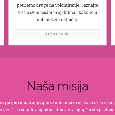
potičemo druge na volontiranje. Saznajte
više o svim našim projektima i kako se u
njih možete uključiti.
SAZNAJ VIŠE
Naša misija
nu potporu
najranjivijim skupinama društva kroz druženje
i, već se i simulira ugodna atmosfera ognjišta što pridonos