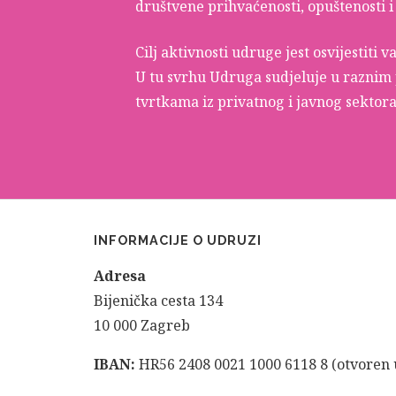
društvene prihvaćenosti, opuštenosti 
Cilj aktivnosti udruge jest osvijestiti 
U tu svrhu Udruga sudjeluje u raznim
tvrtkama iz privatnog i javnog sektora
INFORMACIJE O UDRUZI
Adresa
Bijenička cesta 134
10 000 Zagreb
IBAN:
HR56 2408 0021 1000 6118 8 (otvoren 