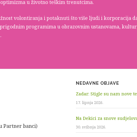
i optimizma u životno teškim trenutcima.
važnost volontiranja i potaknuti što više ljudi i korporacij
 prigodnim programima u obrazovnim ustanovama, kulturn
.
NEDAVNE OBJAVE
Zadar: Stigle su nam nove te
17. lipnja 2026.
Na Dekici za snove sudjelov
u Partner banci)
30. svibnja 2026.