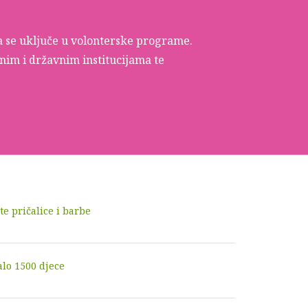
a da se uključe u volonterske programe.
im i državnim institucijama te
te pričalice i barbe
alo 1500 djece