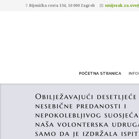
Bijenička cesta 134, 10 000 Zagreb
smijesak.za.sve
POČETNA STRANICA
INFO