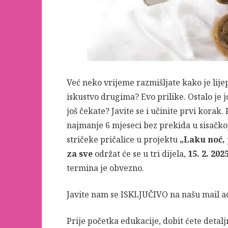
Već neko vrijeme razmišljate kako je lijep
iskustvo drugima? Evo prilike. Ostalo je j
još čekate? Javite se i učinite prvi kora
najmanje 6 mjeseci bez prekida u sisačko
stričeke pričalice u projektu
„Laku noć, 
za sve
održat će se u tri dijela,
15. 2. 2025
termina je obvezno.
Javite nam se ISKLJUČIVO na našu mail 
Prije početka edukacije, dobit ćete deta