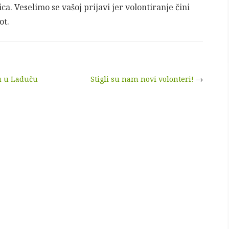
a. Veselimo se vašoj prijavi jer volontiranje čini
ot.
u u Laduču
Stigli su nam novi volonteri!
→