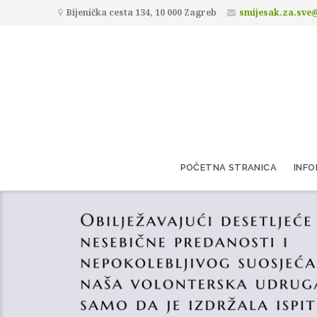
Bijenička cesta 134, 10 000 Zagreb
smijesak.za.sve
POČETNA STRANICA
INFO