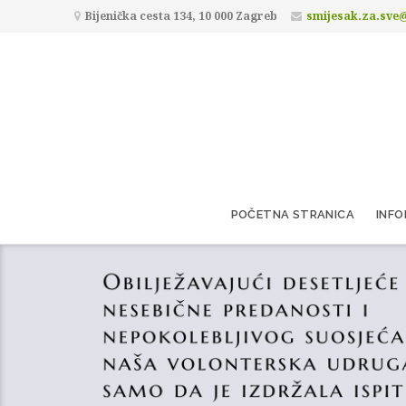
Bijenička cesta 134, 10 000 Zagreb
smijesak.za.sve
POČETNA STRANICA
INFO