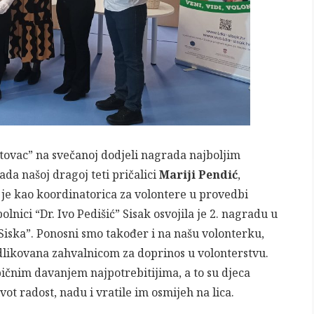
otovac” na svečanoj dodjeli nagrada najboljim
da našoj dragoj teti pričalici
Mariji Pendić
,
 je kao koordinatorica za volontere u provedbi
lnici “Dr. Ivo Pedišić” Sisak osvojila je 2. nagradu u
Siska”. Ponosni smo također i na našu volonterku,
dlikovana zahvalnicom za doprinos u volonterstvu.
ebičnim davanjem najpotrebitijima, a to su djeca
vot radost, nadu i vratile im osmijeh na lica.