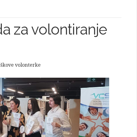
a za volontiranje
škove volonterke