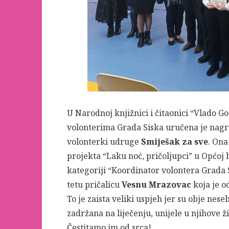
U Narodnoj knjižnici i čitaonici “Vlado G
volonterima Grada Siska uručena je nagra
volonterki udruge
Smiješak za sve
. Ona
projekta “Laku noć, pričoljupci” u Općoj bo
kategoriji “Koordinator volontera Grada 
tetu pričalicu
Vesnu Mrazovac
koja je o
To je zaista veliki uspjeh jer su obje nes
zadržana na liječenju, unijele u njihove ži
Čestitamo im od srca!